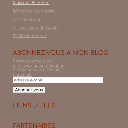
Massage Bien-Etre
Réflexologie plantaire
Chi Nei Tsang
14, rue Povoa de Varzim
91230 Montgeron
ABONNEZ-VOUS A MON BLOG
Saisissez votre e-mail
et recevez une notification
à chaque nouvel article
par email.
Adresse
e-
mail
Abonnez-vous
LIENS UTILES
PARTENAIRES