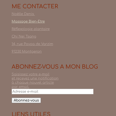
ME CONTACTER
Noëlle Denis
Massage Bien-Etre
Réflexologie plantaire
Chi Nei Tsang
14, rue Povoa de Varzim
91230 Montgeron
ABONNEZ-VOUS A MON BLOG
Saisissez votre e-mail
et recevez une notification
à chaque nouvel article
par email.
Adresse
e-
mail
Abonnez-vous
LIENS UTILES