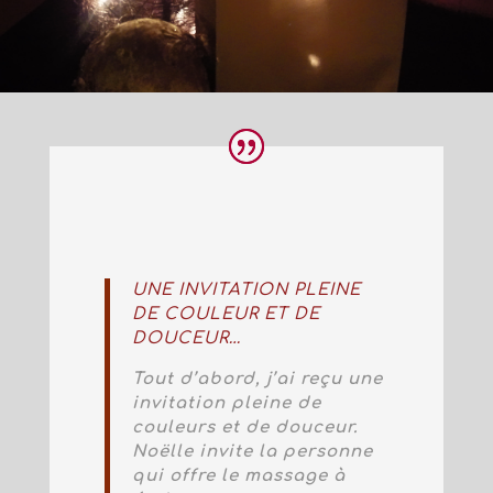
UNE INVITATION PLEINE
DE COULEUR ET DE
DOUCEUR…
Tout d’abord, j’ai reçu une
invitation pleine de
couleurs et de douceur.
Noëlle invite la personne
qui offre le massage à