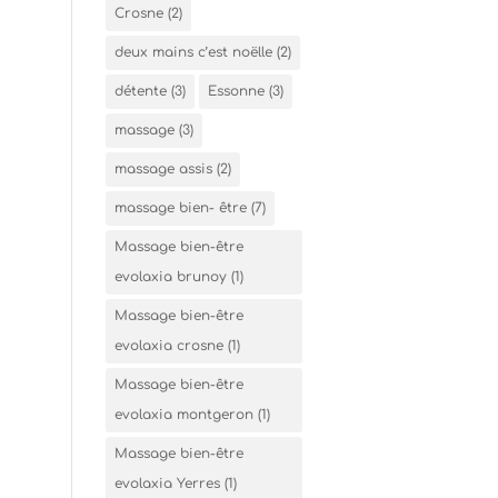
Crosne
(2)
deux mains c’est noëlle
(2)
détente
(3)
Essonne
(3)
massage
(3)
massage assis
(2)
massage bien- être
(7)
Massage bien-être
evolaxia brunoy
(1)
Massage bien-être
evolaxia crosne
(1)
Massage bien-être
evolaxia montgeron
(1)
Massage bien-être
evolaxia Yerres
(1)