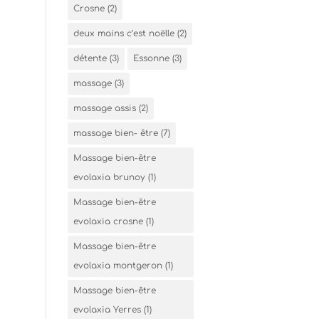
Crosne
(2)
deux mains c’est noëlle
(2)
détente
(3)
Essonne
(3)
massage
(3)
massage assis
(2)
massage bien- être
(7)
Massage bien-être
evolaxia brunoy
(1)
Massage bien-être
evolaxia crosne
(1)
Massage bien-être
evolaxia montgeron
(1)
Massage bien-être
evolaxia Yerres
(1)