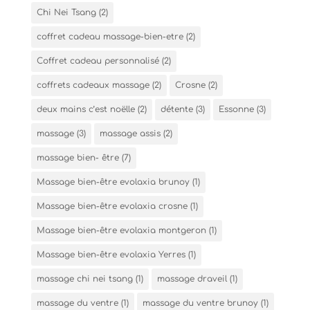
Chi Nei Tsang
(2)
coffret cadeau massage-bien-etre
(2)
Coffret cadeau personnalisé
(2)
coffrets cadeaux massage
(2)
Crosne
(2)
deux mains c’est noëlle
(2)
détente
(3)
Essonne
(3)
massage
(3)
massage assis
(2)
massage bien- être
(7)
Massage bien-être evolaxia brunoy
(1)
Massage bien-être evolaxia crosne
(1)
Massage bien-être evolaxia montgeron
(1)
Massage bien-être evolaxia Yerres
(1)
massage chi nei tsang
(1)
massage draveil
(1)
massage du ventre
(1)
massage du ventre brunoy
(1)