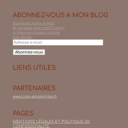
ABONNEZ-VOUS A MON BLOG
Saisissez votre e-mail
et recevez une notification
à chaque nouvel article
par email.
Adresse
e-
mail
Abonnez-vous
LIENS UTILES
PARTENAIRES
www.com-empreintes.fr
PAGES
MENTIONS LÉGALES ET POLITIQUE DE
CONFIDENTIALITÉ