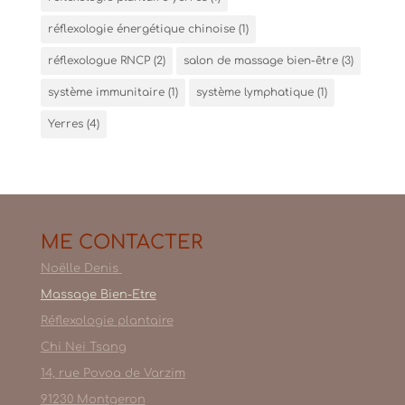
réflexologie énergétique chinoise
(1)
réflexologue RNCP
(2)
salon de massage bien-être
(3)
système immunitaire
(1)
système lymphatique
(1)
Yerres
(4)
ME CONTACTER
Noëlle Denis
Massage Bien-Etre
Réflexologie plantaire
Chi Nei Tsang
14, rue Povoa de Varzim
91230 Montgeron