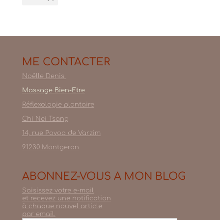
ME CONTACTER
Noëlle Denis
Massage Bien-Etre
Réflexologie plantaire
Chi Nei Tsang
14, rue Povoa de Varzim
91230 Montgeron
ABONNEZ-VOUS A MON BLOG
Saisissez votre e-mail
et recevez une notification
à chaque nouvel article
par email.