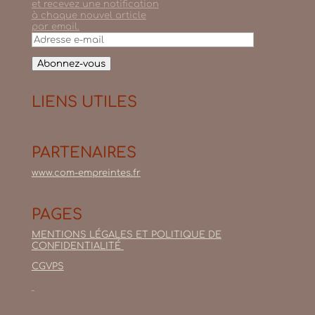
et recevez une notification
à chaque nouvel article
par email.
Adresse
e-
mail
Abonnez-vous
LIENS UTILES
PARTENAIRES
www.com-empreintes.fr
PAGES
MENTIONS LÉGALES ET POLITIQUE DE
CONFIDENTIALITÉ
CGVPS