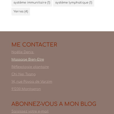
système immunitaire
(1)
système lymphatique
(1)
Yerres
(4)
ME CONTACTER
Noëlle Denis
Massage Bien-Etre
Réflexologie plantaire
Chi Nei Tsang
14, rue Povoa de Varzim
91230 Montgeron
ABONNEZ-VOUS A MON BLOG
Saisissez votre e-mail