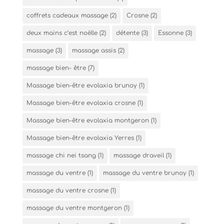
coffrets cadeaux massage
(2)
Crosne
(2)
deux mains c’est noëlle
(2)
détente
(3)
Essonne
(3)
massage
(3)
massage assis
(2)
massage bien- être
(7)
Massage bien-être evolaxia brunoy
(1)
Massage bien-être evolaxia crosne
(1)
Massage bien-être evolaxia montgeron
(1)
Massage bien-être evolaxia Yerres
(1)
massage chi nei tsang
(1)
massage draveil
(1)
massage du ventre
(1)
massage du ventre brunoy
(1)
massage du ventre crosne
(1)
massage du ventre montgeron
(1)