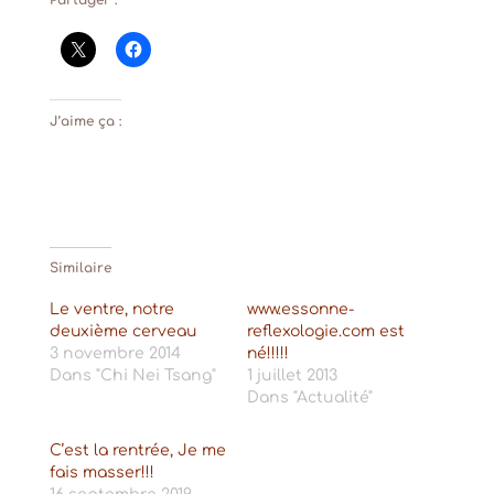
Partager :
J’aime ça :
Similaire
Le ventre, notre
www.essonne-
deuxième cerveau
reflexologie.com est
3 novembre 2014
né!!!!!
Dans "Chi Nei Tsang"
1 juillet 2013
Dans "Actualité"
C’est la rentrée, Je me
fais masser!!!