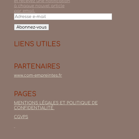
et recevez une notification
à chaque nouvel article
par email.
Adresse
e-
mail
Abonnez-vous
LIENS UTILES
PARTENAIRES
www.com-empreintes.fr
PAGES
MENTIONS LÉGALES ET POLITIQUE DE
CONFIDENTIALITÉ
CGVPS