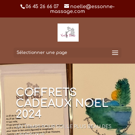
06 45 26 66 07
noelle@essonne-
massage.com
Sélectionner une page
COFFRETS
CADEAUX NOEL
2024
UN TEMPS POUR SOI, LE PLUS BEAU DES
CADEAUX !!!