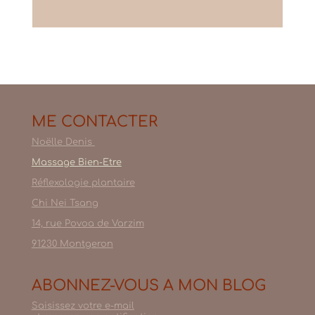
ME CONTACTER
Noëlle Denis
Massage Bien-Etre
Réflexologie plantaire
Chi Nei Tsang
14, rue Povoa de Varzim
91230 Montgeron
ABONNEZ-VOUS A MON BLOG
Saisissez votre e-mail